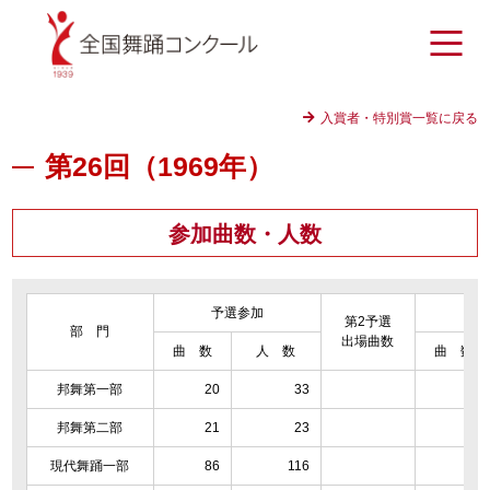
入賞者・特別賞一覧に戻る
第26回（1969年）
参加曲数・人数
予選参加
決
第2予選
部 門
出場曲数
曲 数
人 数
曲 数
邦舞第一部
20
33
13
邦舞第二部
21
23
10
現代舞踊一部
86
116
33