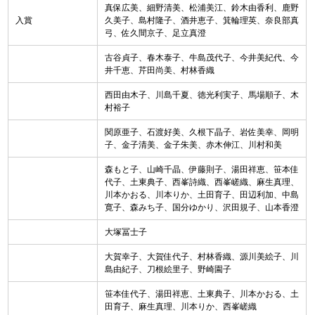
真保広美、細野清美、松浦美江、鈴木由香利、鹿野
入賞
久美子、島村隆子、酒井恵子、箕輪理英、奈良部真
弓、佐久間京子、足立真澄
古谷貞子、春木泰子、牛島茂代子、今井美紀代、今
井千恵、芹田尚美、村林香織
西田由木子、川島千夏、徳光利実子、馬場順子、木
村裕子
関原亜子、石渡好美、久根下晶子、岩佐美幸、岡明
子、金子清美、金子朱美、赤木伸江、川村和美
森もと子、山崎千晶、伊藤則子、湯田祥恵、笹本佳
代子、土東典子、西峯詩織、西峯嵯織、麻生真理、
川本かおる、川本りか、土田育子、田辺利加、中島
寛子、森みち子、国分ゆかり、沢田規子、山本香澄
大塚冨士子
大賀幸子、大賀佳代子、村林香織、源川美絵子、川
島由紀子、刀根絵里子、野崎園子
笹本佳代子、湯田祥恵、土東典子、川本かおる、土
田育子、麻生真理、川本りか、西峯嵯織