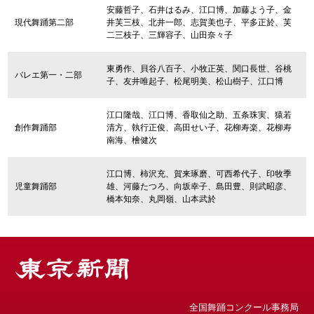
安藤哲子、石井はるみ、江口博、加藤よう子、金
現代舞踊第二部
井芙三枝、北井一郎、志賀美也子、平多正於、芙
二三枝子、三輝容子、山田奈々子
東勇作、貝谷八百子、小牧正英、関口長世、谷桃
バレエ第一・二部
子、友井唯起子、松尾明美、松山樹子、江口博
江口隆哉、江口博、香取仙之助、五条珠実、猿若
創作舞踊部
清方、執行正俊、高田せい子、花柳寿楽、花柳寿
南海、檜健次
江口博、柿沢充、賀来琢磨、可西希代子、印牧季
児童舞踊部
雄、河藤たつろ、向坂幸子、島田豊、則武昭彦、
橋本知奈、丸岡嶺、山本武於
全国舞踊コンクール事務局