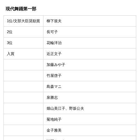
現代舞踊第一部
1位/文部大臣奨励賞
柳下規夫
2位
長可子
3位
花輪洋治
入賞
近正文子
加藤みや子
竹屋啓子
島森マニ
泉勝志
畑山美江子、野坂公夫
菊地純子
金子雅美