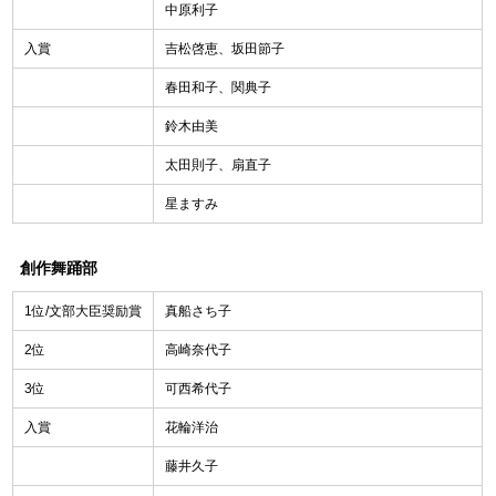
中原利子
入賞
吉松啓恵、坂田節子
春田和子、関典子
鈴木由美
太田則子、扇直子
星ますみ
創作舞踊部
1位/文部大臣奨励賞
真船さち子
2位
高崎奈代子
3位
可西希代子
入賞
花輪洋治
藤井久子