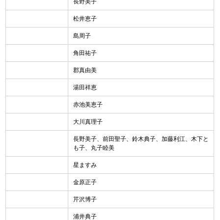
長野美子
松井恵子
島周子
角田祐子
郡真由美
湯田祥恵
赤池美恵子
大川真理子
長野美子、前田聖子、鈴木典子、加藤利江、木下と
も子、丸子睦美
星ますみ
金原正子
芹沢博子
浦井典子