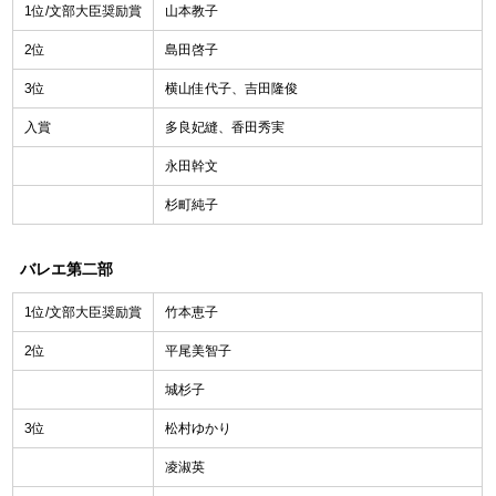
1位/文部大臣奨励賞
山本教子
2位
島田啓子
3位
横山佳代子、吉田隆俊
入賞
多良妃縫、香田秀実
永田幹文
杉町純子
バレエ第二部
1位/文部大臣奨励賞
竹本恵子
2位
平尾美智子
城杉子
3位
松村ゆかり
凌淑英