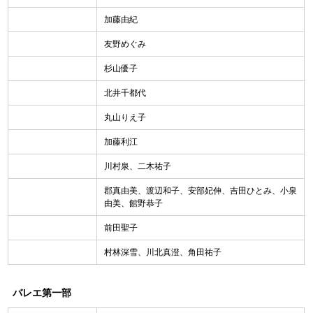
加藤由紀
友野めぐみ
杉山優子
北井千都代
丸山りえ子
加藤利江
川村泉、二木祐子
郡真由美、渡辺和子、安部妃伸、吉田ひとみ、小泉
由美、館野恭子
前田聖子
村林深雪、川北真澄、角田祐子
バレエ第一部