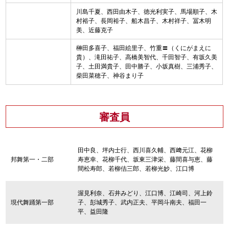
川島千夏、西田由木子、徳光利実子、馬場順子、木
村裕子、長岡裕子、船木昌子、木村祥子、冨木明
美、近藤克子
榊田多喜子、福田絵里子、竹重〓（くにがまえに
貴）、滝田祐子、高橋美智代、千田智子、有坂久美
子、土田満貴子、田中勝子、小坂真樹、三浦秀子、
柴田菜穂子、神谷まり子
審査員
田中良、坪内士行、西川喜久輔、西﨑元江、花柳
邦舞第一・二部
寿恵幸、花柳千代、坂東三津栄、藤間喜与恵、藤
間松寿郎、若柳佶三郎、若柳光妙、江口博
渥見利奈、石井みどり、江口博、江崎司、河上鈴
現代舞踊第一部
子、彭城秀子、武内正夫、平岡斗南夫、福田一
平、益田隆