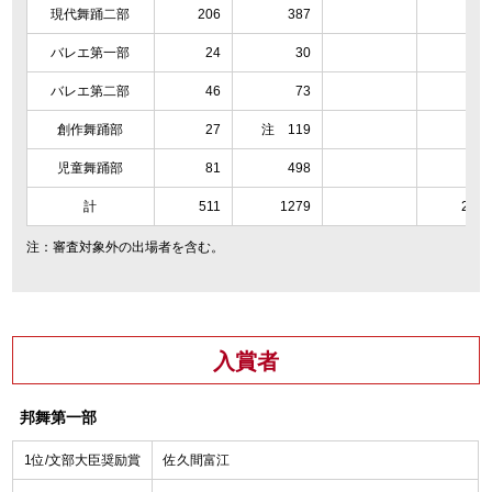
現代舞踊二部
206
387
81
バレエ第一部
24
30
13
バレエ第二部
46
73
20
創作舞踊部
27
注 119
13
児童舞踊部
81
498
33
計
511
1279
216
注：審査対象外の出場者を含む。
入賞者
邦舞第一部
1位/文部大臣奨励賞
佐久間富江