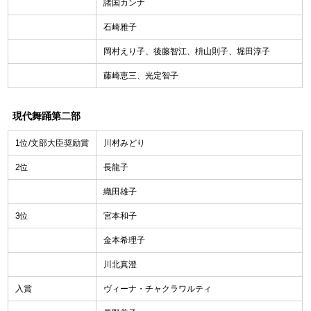
諸国カンナ
石崎雅子
岡村えり子、後藤智江、枡山則子、堀田淳子
藤崎恵三、光定智子
現代舞踊第二部
1位/文部大臣奨励賞
川村みどり
2位
長龍子
織田雄子
3位
宮本和子
金本希理子
川北真澄
入賞
ヴィーナ・チャクラワルティ