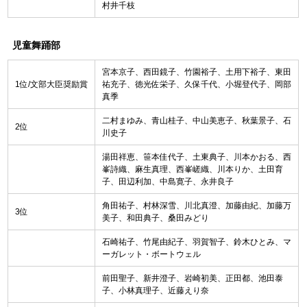
村井千枝
児童舞踊部
宮本京子、西田鏡子、竹園裕子、土用下裕子、東田
1位/文部大臣奨励賞
祐充子、徳光佐栄子、久保千代、小堀登代子、岡部
真季
二村まゆみ、青山桂子、中山美恵子、秋葉景子、石
2位
川史子
湯田祥恵、笹本佳代子、土東典子、川本かおる、西
峯詩織、麻生真理、西峯嵯織、川本りか、土田育
子、田辺利加、中島寛子、永井良子
角田祐子、村林深雪、川北真澄、加藤由紀、加藤万
3位
美子、和田典子、桑田みどり
石崎祐子、竹尾由紀子、羽賀智子、鈴木ひとみ、マ
ーガレット・ボートウェル
前田聖子、新井澄子、岩崎初美、正田都、池田泰
子、小林真理子、近藤えり奈