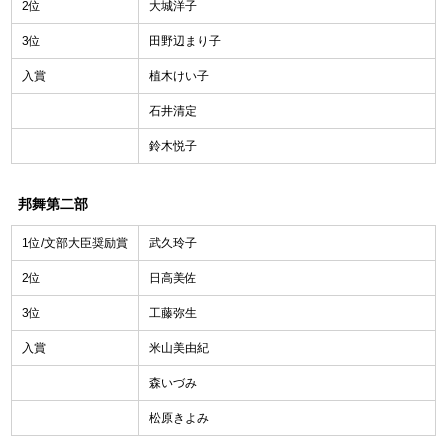
2位
大城洋子
3位
田野辺まり子
入賞
植木けい子
石井清定
鈴木悦子
邦舞第二部
1位/文部大臣奨励賞
武久玲子
2位
日高美佐
3位
工藤弥生
入賞
米山美由紀
森いづみ
松原きよみ