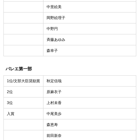
中里絵美
岡野絵理子
中野円
斉藤あゆみ
森幸子
バレエ第一部
1位/文部大臣奨励賞
秋定信哉
2位
原麻衣子
3位
上村未香
入賞
中尾美歩
森恵寿
前田新奈