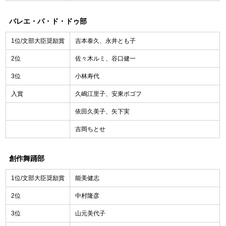
バレエ・パ・ド・ドゥ部
1位/文部大臣奨励賞
吉本泰久、永井とも子
2位
佐々木ルミ、谷口健一
3位
小林寿代
入賞
久嶋江里子、安東ボゴフ
依田久美子、矢下実
吉岡ちとせ
創作舞踊部
1位/文部大臣奨励賞
能美健志
2位
中村隆彦
3位
山元美代子