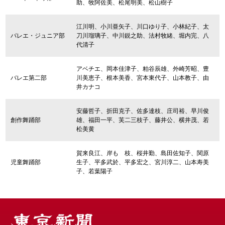
助、牧阿佐美、松尾明美、松山樹子
江川明、小川亜矢子、川口ゆり子、小林紀子、太
バレエ・ジュニア部
刀川瑠璃子、中川鋭之助、法村牧緒、堀内完、八
代清子
アベチエ、岡本佳津子、粕谷辰雄、外崎芳昭、豊
バレエ第二部
川美恵子、根本美香、宮本東代子、山本教子、由
井カナコ
安藤哲子、折田克子、佐多達枝、庄司裕、早川俊
創作舞踊部
雄、福田一平、芙二三枝子、藤井公、横井茂、若
松美黄
賀来良江、岸もゝ枝、桜井勤、島田佐知子、関原
児童舞踊部
生子、平多武於、平多宏之、宮川淳二、山本寿美
子、若葉陽子