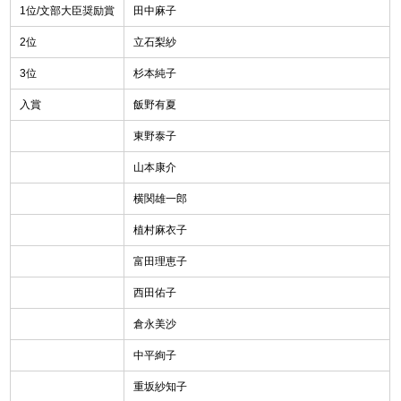
1位/文部大臣奨励賞
田中麻子
2位
立石梨紗
3位
杉本純子
入賞
飯野有夏
東野泰子
山本康介
横関雄一郎
植村麻衣子
富田理恵子
西田佑子
倉永美沙
中平絢子
重坂紗知子