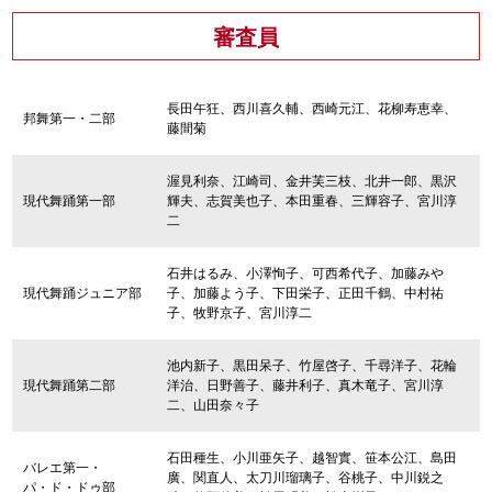
審査員
長田午狂、西川喜久輔、西崎元江、花柳寿恵幸、
邦舞第一・二部
藤間菊
渥見利奈、江崎司、金井芙三枝、北井一郎、黒沢
現代舞踊第一部
輝夫、志賀美也子、本田重春、三輝容子、宮川淳
二
石井はるみ、小澤恂子、可西希代子、加藤みや
現代舞踊ジュニア部
子、加藤よう子、下田栄子、正田千鶴、中村祐
子、牧野京子、宮川淳二
池内新子、黒田呆子、竹屋啓子、千尋洋子、花輪
現代舞踊第二部
洋治、日野善子、藤井利子、真木竜子、宮川淳
二、山田奈々子
石田種生、小川亜矢子、越智實、笹本公江、島田
バレエ第一・
廣、関直人、太刀川瑠璃子、谷桃子、中川鋭之
パ・ド・ドゥ部