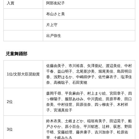
入賞
阿部友紀子
布山さと美
片上守
出戸弥生
児童舞踊部
佐藤由美子、市川裕喜、矢澤亜紀、渡辺美佐、中村
千春、益山明子、北尾亜沙美、堀尾美佳、島田明日
1位/文部大臣奨励賞
香、浅野はるか、中嶋得伊子、佐竹麻衣子、塩澤佳
奈、高橋聡子、石田実穂
森岡千尋、平良麻由子、村上まり絵、宮田章子、四
ッ柳陽子、服部あゆみ、中川貴絵、田原早希、田口
2位
奈美、中村佳世、田原佳奈、四ッ柳友子、木村祥
子、宮浦真佐子
鈴木衣美、土岐まどか、稲垣有美子、田辺晃子、船
戸さやか、原小百合、平川郁恵、辻梓、荻恵、野田
3位
千晴、安藤絵理、藤井康子、吉川加奈子、松原佑
里、土岐みちる