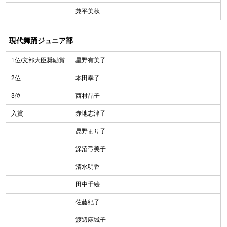
兼平美秋
現代舞踊ジュニア部
1位/文部大臣奨励賞
星野有美子
2位
本田幸子
3位
西村晶子
入賞
赤地志津子
昆野まり子
深沼弓美子
清水明香
田中千絵
佐藤紀子
渡辺麻城子