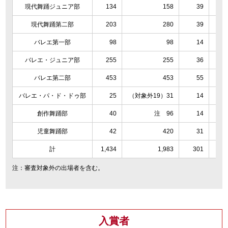
現代舞踊ジュニア部
134
158
39
現代舞踊第二部
203
280
39
バレエ第一部
98
98
14
バレエ・ジュニア部
255
255
36
バレエ第二部
453
453
55
バレエ・パ・ド・ドゥ部
25
（対象外19）31
14
（対
創作舞踊部
40
注 96
14
児童舞踊部
42
420
31
計
1,434
1,983
301
注：審査対象外の出場者を含む。
入賞者