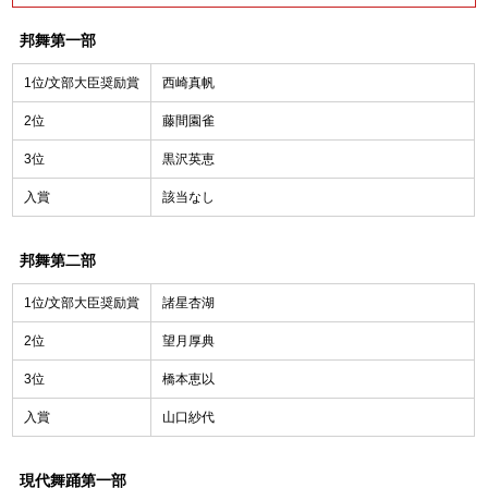
邦舞第一部
1位/文部大臣奨励賞
西崎真帆
2位
藤間園雀
3位
黒沢英恵
入賞
該当なし
邦舞第二部
1位/文部大臣奨励賞
諸星杏湖
2位
望月厚典
3位
橋本恵以
入賞
山口紗代
現代舞踊第一部