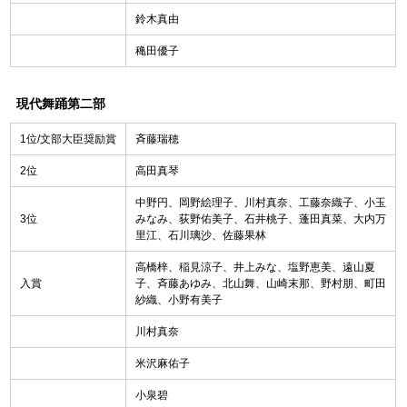
鈴木真由
穐田優子
現代舞踊第二部
1位/文部大臣奨励賞
斉藤瑞穂
2位
高田真琴
中野円、岡野絵理子、川村真奈、工藤奈織子、小玉
3位
みなみ、荻野佑美子、石井桃子、蓬田真菜、大内万
里江、石川璃沙、佐藤果林
高橋梓、稲見涼子、井上みな、塩野恵美、遠山夏
入賞
子、斉藤あゆみ、北山舞、山崎末那、野村朋、町田
紗織、小野有美子
川村真奈
米沢麻佑子
小泉碧