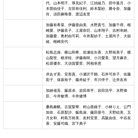
代、山本明子、厚見紀子、江頭綾乃、田中葉月、小
木曽由佳子、古田有佳利、鈴木梨紗、勝令奈、加藤
肖、須田麻唯香、渡辺友里
加藤有希菜、伊藤亜由美、水野真弓、加藤千尋、根
崎愛、伊藤良子、土屋奈巨、山本翔子、吉村幸納、
加藤愛、奥村由可莉、今井梨紗子、土屋尚子、大嶽
綾、根崎安代
松島志保、横山和希、岩瀬佐矢香、久野裕美子、横
山梨世、根岸桂、伊藤南咲、小川愛美、望月麻衣、
松原優衣、大須賀愛里、阿相幸恵
岸あず美、安形真、小瀬沢千鶴、石井可奈子、佐藤
彩子、保坂裕子、藤井紘子、市川伴子、辻井友布
加納省吾、藤原卓、岩田恭平、岩田浩平、水野偉
臣、今井敏博、今井健博
桑島麻帆、古賀梨華、村山亜維子、小林りえ、公門
加奈、石原梨沙、飯島淑、藤田亜弓、天野絵美、五
月女和、村島万裕美、友村安里、高阪由佳、中谷友
香、安藤可織、宮下典子