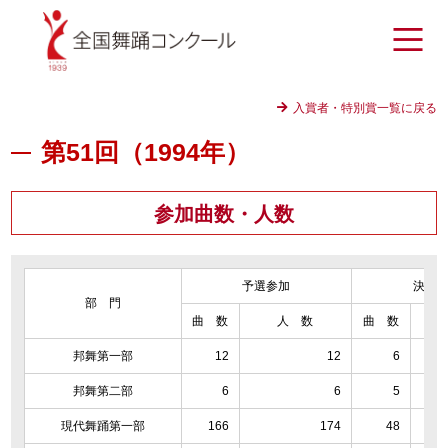
入賞者・特別賞一覧に戻る
第51回（1994年）
参加曲数・人数
予選参加
決選
部 門
曲 数
人 数
曲 数
邦舞第一部
12
12
6
邦舞第二部
6
6
5
現代舞踊第一部
166
174
48