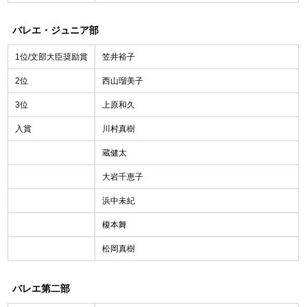
バレエ・ジュニア部
1位/文部大臣奨励賞
笠井裕子
2位
西山瑠美子
3位
上原和久
入賞
川村真樹
蔵健太
大岩千恵子
浜中未紀
榎本舞
松岡真樹
バレエ第二部