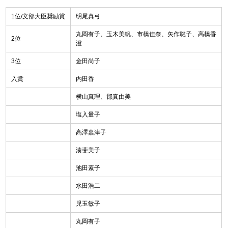
1位/文部大臣奨励賞
明尾真弓
丸岡有子、玉木美帆、市橋佳奈、矢作聡子、高橋香
2位
澄
3位
金田尚子
入賞
内田香
横山真理、郡真由美
塩入量子
高澤嘉津子
湊斐美子
池田素子
水田浩二
児玉敏子
丸岡有子