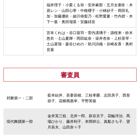
福井理子・小栗くる弥・安井麻那・五月女蒼依・木
原レン・山田心寧・中根櫻子・小林紗子・岡田礼
加・加藤優依・細川侑梨乃・松野愛夏・竹内碧・木
下一葉・奥田瑠菜・安藤緋音
宮本くれは・谷口葵羽・菅内凛璃子・源桜来・鈴木
悠衣・土山夏輝・岡田紘奈・栄井杏奈・上杉茶琴・
土山菜瑠・森谷ひめの・助川詩織・谷崎友香・奥村
音葉
審査員
藍本結井、吾妻節穂、三枝孝榮、志田房子、西形
邦舞第一・二部
節子、花柳壽惠幸、平野英俊
金井芙三枝、北井一郎、萩谷京子、花輪洋治、馬
現代舞踊第一部
場ひかり、藤井利子、本間祥公、真船さち子、望
月辰夫、山田奈々子