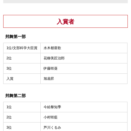
入賞者
邦舞第一部
1位/文部科学大臣賞
水木都亜歌
2位
花柳美匠治郎
3位
伊藤咲葵
入賞
旭扇昇
邦舞第二部
1位
今給黎知季
2位
小村咲藍
3位
芦川くるみ