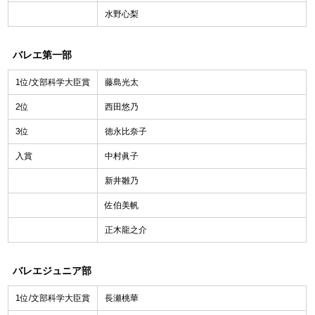
水野心梨
バレエ第一部
1位/文部科学大臣賞
藤島光太
2位
西田悠乃
3位
徳永比奈子
入賞
中村眞子
新井雛乃
佐伯美帆
正木龍之介
バレエジュニア部
1位/文部科学大臣賞
長瀬桃華