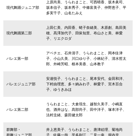
上原尚美、うらわまこと、可西晴香、坂木眞司、
現代舞踊ジュニア部
坂本信子、坂本秀子、中條富美子、仲野恵子、平
多実千子、山名たみえ
上田仁美、内田香、蛯子奈緒美、木原創、島田美
現代舞踊第二部
穂、髙澤加代子、田保知里、布山さと美、林愛
子、リエクロダ
アベチエ、石井清子、うらわまこと、岡本佳津
バレエ第一部
子、小山久美、川口ゆり子、小林紀子、清水哲太
郎、外崎芳昭、根本美香、山本教子
安達悦子、うらわまこと、尾本安代、金田和洋、
バレエジュニア部
下村由理恵、多々納みわ子、林愛子、宮木百合
子、ゆうきみほ
うらわまこと、大倉現生、越智久美子、小嶋直
バレエ第二部
也、酒井はな、髙部尚子、田中洋子、塚本洋子、
法村圭緒、森田健太郎
群舞部・
井上恵美子、うらわまこと、唐津絵理、菊地尚
群舞ジュニア部
子、佐藤一哉、平多利江、二見一幸、堀内充