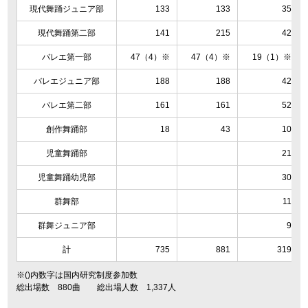
現代舞踊ジュニア部
133
133
35
現代舞踊第二部
141
215
42
バレエ第一部
47（4）※
47（4）※
19（1）※
バレエジュニア部
188
188
42
バレエ第二部
161
161
52
創作舞踊部
18
43
10
児童舞踊部
21
児童舞踊幼児部
30
群舞部
11
群舞ジュニア部
9
計
735
881
319
※()内数字は国内研究制度参加数
総出場数 880曲 総出場人数 1,337人