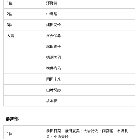
1位
澤野葵
2位
中島耀
3位
縄田花怜
入賞
河合保希
塚田絢子
徳渕美羽
横井彩乃
岡田未来
山﨑羽紗
坂本夢
群舞部
前田日菜・飛田夏美・大岩詩依・雨宮暖・市野眞
1位
菜・小西美鈴