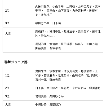
久保田晃代・小山千尋・土田萌・山本佳乃子・荒木
2位
千尋・中西里奈・山下爽香・力身茉利子・伊藤有
美・渡部桃子
3位
横田ほの華・日下萌
高橋郁・小林日香里・野瀬迪子・柴田美和・藤本理
入賞
沙・岩城かのこ
尾関乃亜・渡邉舞・辰田瑞季・林真矢・加藤万結・
伊藤美怜・西塚早咲
群舞ジュニア部
齊田朱李・坂本来羅・清水真莉愛・越後彩香・上田
1位
和歩・菅原麻希・牧江梨桜・山崎凜子・宮川理衣・
石村一花・野﨑光流
2位
日下葵・宮川結衣・島彩乃・今村かすみ・緑川雅月
3位
岩城美桜・栗田ゆうか
入賞
中嶋紗希・渡部梨乃