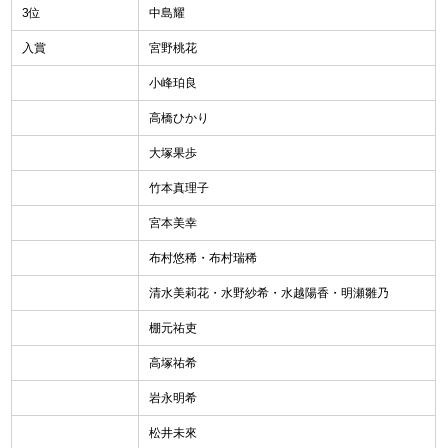
3位
中島耀
入賞
宮野桃花
小峰珀良
高橋ひかり
大塚果歩
竹本真理子
宮本美幸
布村悠稀・布村瑞稀
清水美莉花・水野紗希・水越陽香・明瀬雛乃
棚元祐吏
高塚祐希
岩永明希
松井未來