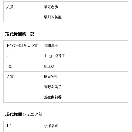
入賞
増尾志歩
早川珠美亜
現代舞踊第一部
1位/文部科学大臣賞
高間淳平
2位
山之口理香子
3位
杉原萌
入賞
楠田智沙
岡野友美子
荒生由莉香
現代舞踊ジュニア部
1位
小澤早嬉