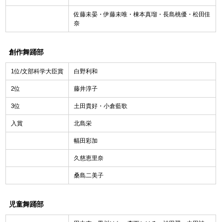
佐藤未晏・伊藤未唯・棟本真瑠・長島桃優・松田佳
奈
創作舞踊部
1位/文部科学大臣賞
白野利和
2位
藤井淳子
3位
土田貴好・小倉藍歌
入賞
北島栄
幅田彩加
久慈恵里奈
桑島二美子
児童舞踊部