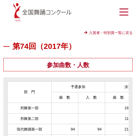
入賞者・特別賞一覧に戻る
第74回（2017年）
参加曲数・人数
予選参加
決選出
部 門
曲 数
人 数
曲 数
邦舞第一部
16
邦舞第二部
11
現代舞踊第一部
94
94
21