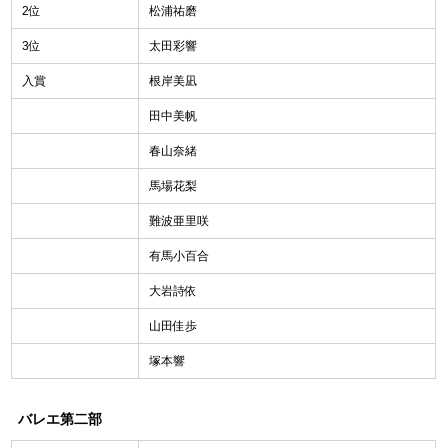
2位
松浦祐磨
3位
太田彩響
入賞
根岸美凪
田中美帆
春山奈緒
馬場花梨
難波亜里咲
有馬小百合
大岩詩依
山田佳歩
塚本響
バレエ第二部