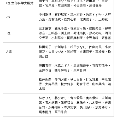
田中杏・黒川はな・森下ちはる・神田翼・中田詩
1位/文部科学大臣賞
緒・宮岸愛・堂田美瞳・松田美唯・酒谷奏海
中村珠世・石野瑞葉・清水京香・数馬すずか・大坪
2位
万葉・奥村優衣・鹿野心初・北川凛子・川上裕花
三木麻衣・森永千浩・菅原百々果・柴田知美・柳澤
3位
涼音・上嶋葵・川上凛・菊池南帆・原のの椛・岡田
空天羽・小川華奈・岡田真利亜・小野有穂・張雅薇
柿田莉子・古川希来・松田ひなた・佐藤南風・小菅
入賞
陽花・太田ひびき・関絵蓮・市川莉子・高橋奏・松
田かほ
澤田青空・木原こずえ・黒瀬陽奈子・首藤万佑子・
金井珠音・蝶名林璃子・矢木音羽
松井新奈・寺内月那・秋山百音・釘宮彩夏・中江陽
香・大内琴葉・松井鈴奈・野宮千咲・山本菜摘・清
水碧
林かりん・林ひかり・青木愛華・奥谷優佳・吉川萌
果・青木悠莉・浅野稀央・林珠央・八木藍佳・吉川
音彩・永井湖白・寺澤実衣・矢田あい・浅野稀汀・
尾木雨月・冨田朱音