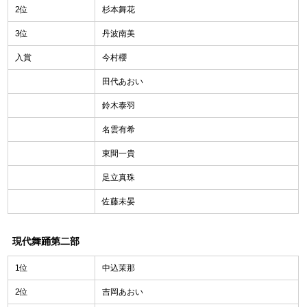
2位
杉本舞花
3位
丹波南美
入賞
今村櫻
田代あおい
鈴木泰羽
名雲有希
東間一貴
足立真珠
佐藤未晏
現代舞踊第二部
1位
中込茉那
2位
吉岡あおい