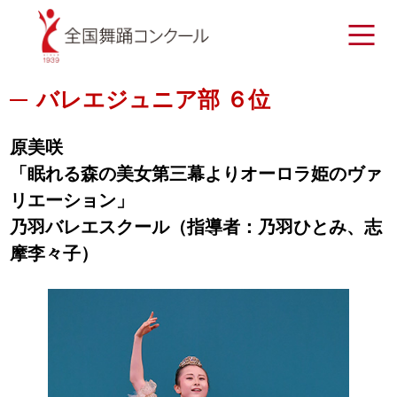
バレエジュニア部 ６位
原美咲
「眠れる森の美女第三幕よりオーロラ姫のヴァ
リエーション」
乃羽バレエスクール（指導者：乃羽ひとみ、志
摩李々子）