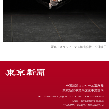
写真：スタッフ・テス株式会社 松澤綾子
全国舞踊コンクール事務局
東京新聞事業局文化事業部内
TEL：03-6910-2345（平日10：00～18：00） FAX:03-3503-1438
Email：
buyou@tokyo-np.co.jp
〒100-8505 東京都千代田区内幸町2-1-4