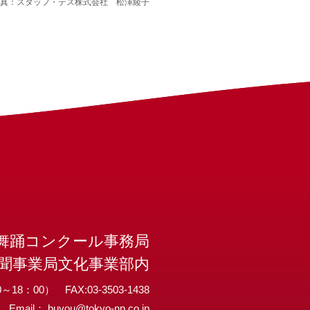
真：スタッフ・テス株式会社 松澤綾子
舞踊コンクール事務局
聞事業局文化事業部内
～18：00） FAX:03-3503-1438
Email：
buyou@tokyo-np.co.jp