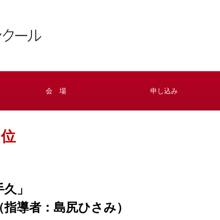
会 場
申し込み
３位
手久」
（指導者：島尻ひさみ）