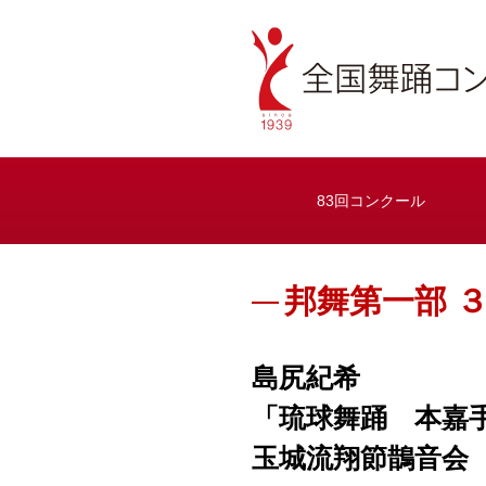
83回コンクール
邦舞第一部 
島尻紀希
「琉球舞踊 本嘉
玉城流翔節鵲音会