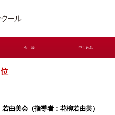
会 場
申し込み
５位
 若由美会（指導者：花柳若由美）