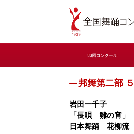
83回コンクール
邦舞第二部 
岩田一千子
「長唄 雛の宵」
日本舞踊 花柳流