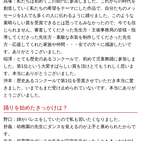
髙塚：私たちは初めてこの部門に参加しました。これからの時代を
創造していく私たちの希望をテーマにした作品で、自分たちのメッ
セージを1人でも多くの人に伝わるように踊りました。このような
素晴らしい賞を受賞できるとは思ってもみなかったので、今でも信
じられません。審査してくださった先生方・主催事務局の皆様・指
導してくださった先生方・素敵な衣装を制作してくださった先生
方・応援してくれた家族や仲間・・・全ての方々に感謝したいで
す。ありがとうございました。
稲澤：とても歴史のあるコンクールで、初めて児童舞踊に参加しま
した。第1位という大変すばらしい賞を頂けとてもうれしく思いま
す。本当にありがとうございました。
沖本：歴史あるコンクールで第1位を受賞させていただき本当に驚
きました。いまでもまだ受け止められていないです。本当にありが
とうございました。
踊りを始めたきっかけは？
野口：姉がバレエをしていたので私も習いたくなりました。
舒義：幼稚園の先生にダンスを覚えるのが上手と褒められたからで
す。
生方：保育園のダンスの先生が宗宮先生だったこともきっかけの1