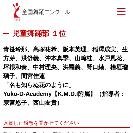
児童舞踊部 １位
青笹玲那、髙塚祐希、阪本英理、稲澤成実、生
方芽、洪舒義、沖本真季、山﨑桂、水戸風花、
坪根和奏、中村理央、洪羅義、野口紬、檜垣瑠
璃子、間宮佳蓮
「名も知らぬ花のように」
Yuko-D-Academy【K.M.D.I附属】（指導者：
宗宮悠子、西山友貴）
入賞した感想を聞かせてください