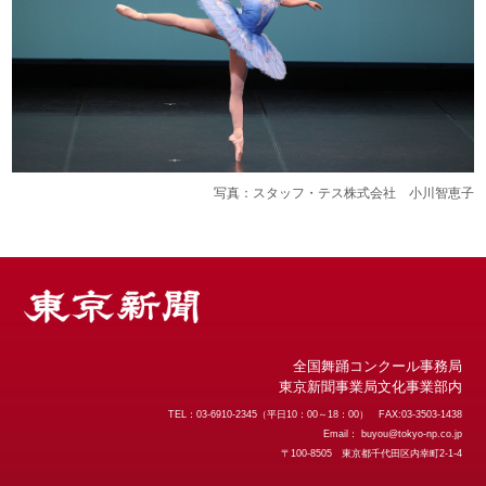
写真：スタッフ・テス株式会社 小川智恵子
全国舞踊コンクール事務局
東京新聞事業局文化事業部内
TEL：03-6910-2345（平日10：00～18：00） FAX:03-3503-1438
Email：
buyou@tokyo-np.co.jp
〒100-8505 東京都千代田区内幸町2-1-4