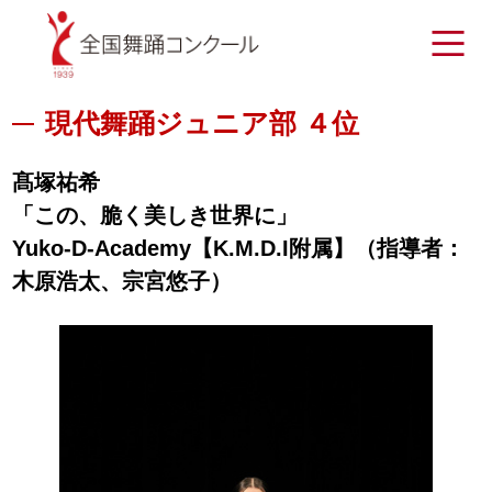
現代舞踊ジュニア部 ４位
髙塚祐希
「この、脆く美しき世界に」
Yuko-D-Academy【K.M.D.I附属】（指導者：
木原浩太、宗宮悠子）