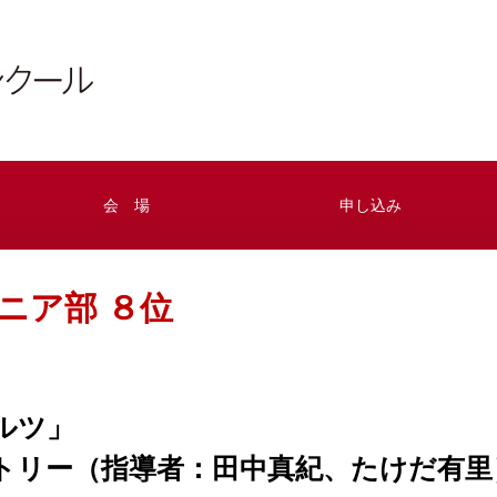
会 場
申し込み
ニア部 ８位
ルツ」
クトリー（指導者：田中真紀、たけだ有里