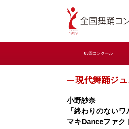
83回コンクール
現代舞踊ジュ
小野紗奈
「終わりのないワ
マキDanceファ