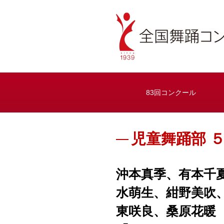
83回コンクール
児童舞踊部 
沖本真季、有本千
水萌生、紺野美吹
東咲良、桑原花暖