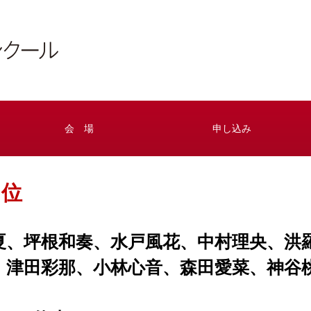
会 場
申し込み
５位
夏、坪根和奏、水戸風花、中村理央、洪
、津田彩那、小林心音、森田愛菜、神谷