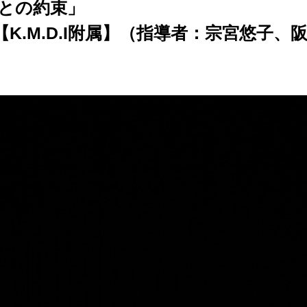
まとの約束」
emy【K.M.D.I附属】（指導者：宗宮悠