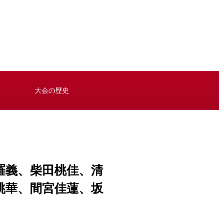
大会の歴史
羅義、柴田桃佳、清
桃華、間宮佳蓮、坂