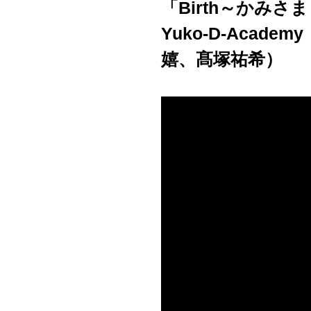
「Birth～かみさ
Yuko-D-Acad
嬉、髙塚祐希）