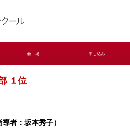
会 場
申し込み
部 １位
指導者：坂本秀子）