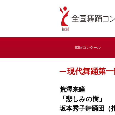
83回コンクール
現代舞踊第一
荒澤来瞳
「悲しみの樹」
坂本秀子舞踊団（