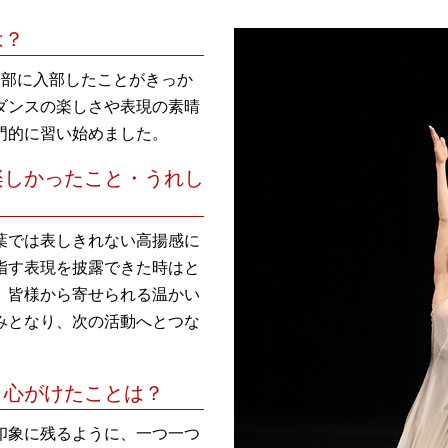
は？
ス部に入部したことがきっか
ダンスの楽しさや表現の素晴
門的に習い始めました。
楽しかったこと・うれし
葉では表しきれない高揚感に
指す表現を披露できた時はと
。皆様から寄せられる温かい
みとなり、次の活動へとつな
、心がけたことは？
印象に残るように、一つ一つ