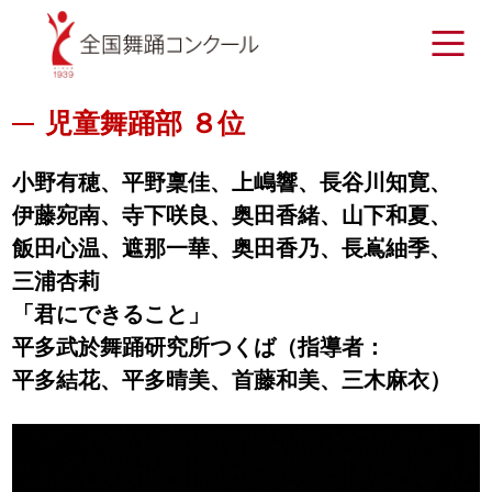
児童舞踊部 ８位
小野有穂
、
平野稟佳
、
上嶋響
、
長谷川知寛
、
伊藤宛南
、
寺下咲良
、
奥田香緒
、
山下和夏
、
飯田心温
、
遮那一華
、
奥田香乃
、
長嶌紬季
、
三浦杏莉
「君にできること」
平多武於舞踊研究所つくば（指導者：
平多結花
、
平多晴美
、
首藤和美
、
三木麻衣
）