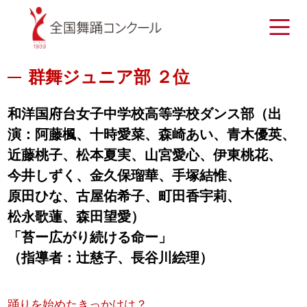
群舞ジュニア部 ２位
和洋国府台女子中学校高等学校ダンス部（出
演：
阿藤楓
、
十時愛菜
、
森崎あい
、
青木優英
、
近藤桃子
、
松本夏実
、
山宮愛心
、
伊東桃花
、
今井しずく
、
金久保瑠華
、
手塚結惟
、
原田ひな
、
古屋佑希子
、
町田香宇莉
、
松永歌蓮
、
森田望愛
）
「苔ー広がり続ける命ー」
（指導者：辻慈子、長谷川絵理）
踊りを始めたきっかけは？