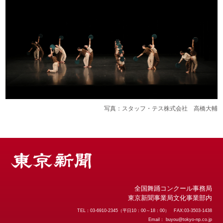
写真：スタッフ・テス株式会社 高橋大輔
全国舞踊コンクール事務局
東京新聞事業局文化事業部内
TEL：03-6910-2345（平日10：00～18：00） FAX:03-3503-1438
Email：
buyou@tokyo-np.co.jp