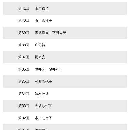
第41回
山本禮子
第40回
石川永津子
第39回
黒沢輝夫、下田栄子
第38回
庄司裕
第37回
堀内完
第36回
藤井公、藤井利子
第35回
可西希代子
第34回
法村牧緒
第33回
大胡しづ子
第32回
市川せつ子