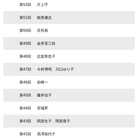
第52回
片上守
第51回
能美健志
第50回
庄司裕
第49回
金井芙三枝
第48回
志賀美也子
第47回
今村博明、川口ゆり子
第46回
岩崎一
第45回
藤井信子
第44回
宮城昇
第43回
関原生子、関原亜子
第42回
高澤加代子