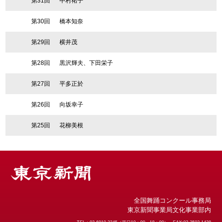
第31回
中村祐子
第30回
橋本知奈
第29回
横井茂
第28回
黒沢輝夫、下田栄子
第27回
平多正於
第26回
向坂幸子
第25回
花柳美根
全国舞踊コンクール事務局
東京新聞事業局文化事業部内