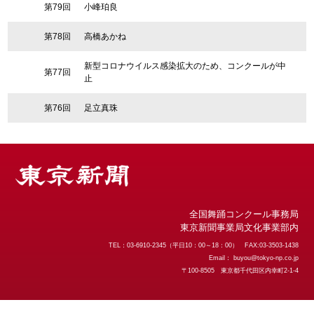
第79回
小峰珀良
第78回
高橋あかね
新型コロナウイルス感染拡大のため、コンクールが中
第77回
止
第76回
足立真珠
全国舞踊コンクール事務局
東京新聞事業局文化事業部内
TEL：03-6910-2345（平日10：00～18：00） FAX:03-3503-1438
Email：
buyou@tokyo-np.co.jp
〒100-8505 東京都千代田区内幸町2-1-4