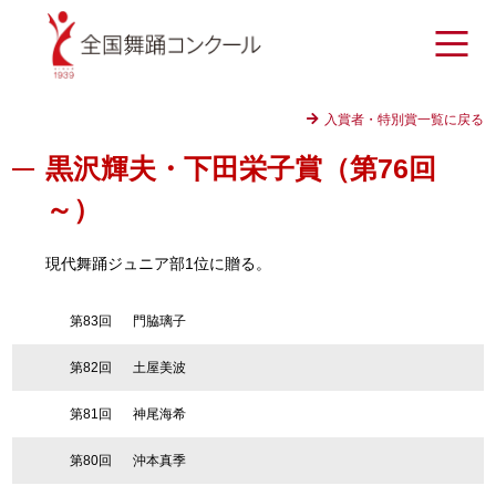
入賞者・特別賞一覧に戻る
黒沢輝夫・下田栄子賞（第76回
～）
現代舞踊ジュニア部1位に贈る。
第83回
門脇璃子
第82回
土屋美波
第81回
神尾海希
第80回
沖本真季