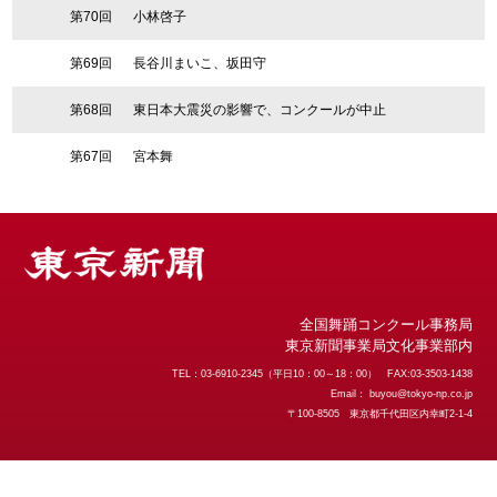
第70回
小林啓子
第69回
長谷川まいこ、坂田守
第68回
東日本大震災の影響で、コンクールが中止
第67回
宮本舞
全国舞踊コンクール事務局
東京新聞事業局文化事業部内
TEL：03-6910-2345（平日10：00～18：00） FAX:03-3503-1438
Email：
buyou@tokyo-np.co.jp
〒100-8505 東京都千代田区内幸町2-1-4