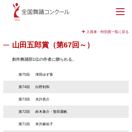
入賞者・特別賞一覧に戻る
山田五郎賞（第67回～）
創作舞踊部1位の作者に贈られる。
第75回
津田ゆず香
第74回
白野利和
第73回
木許恵介
第72回
鈴木泰介・贄田麗帆
第71回
米沢麻佑子